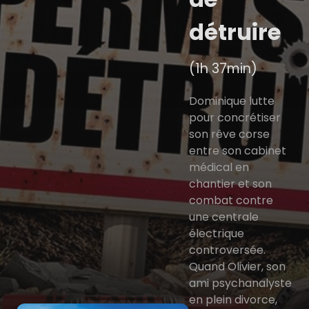
détruire
(1h 37min)
Dominique lutte
pour concrétiser
son rêve corse
entre son cabinet
médical en
chantier et son
combat contre
une centrale
électrique
controversée.
Quand Olivier, son
ami psychanalyste
en plein divorce,