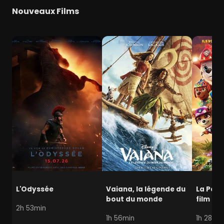
Nouveaux Films
L'Odyssée
Vaiana, la légende du
La Pat' 
bout du monde
film mi
2h 53min
1h 56min
1h 28min