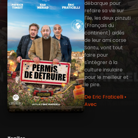
débarque pour
refaire sa vie sur
l'île, les deux pinzuti
(Français du
continent) aidés
de leur ami corse
Santu, vont tout
faire pour
s'intégrer à la
culture insulaire
pour le meilleur et
le pire.
De Eric Fraticelli •
Avec