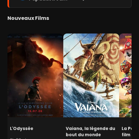
Nouveaux Films
L'Odyssée
Vaiana, la légende du
La Pat' 
bout du monde
film mi