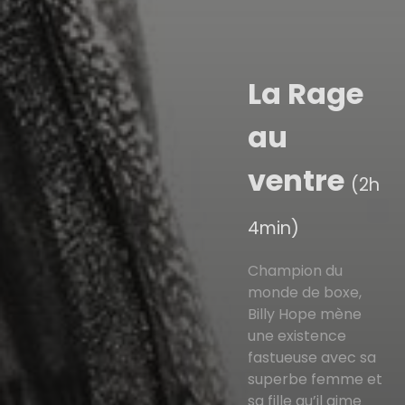
La Rage
au
ventre
(2h
4min)
Champion du
monde de boxe,
Billy Hope mène
une existence
fastueuse avec sa
superbe femme et
sa fille qu’il aime