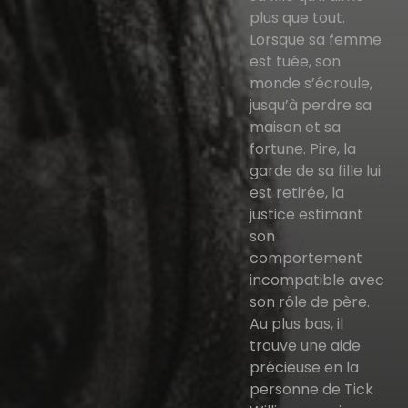
plus que tout.
Lorsque sa femme
est tuée, son
monde s’écroule,
jusqu’à perdre sa
maison et sa
fortune. Pire, la
garde de sa fille lui
est retirée, la
justice estimant
son
comportement
incompatible avec
son rôle de père.
Au plus bas, il
trouve une aide
précieuse en la
personne de Tick