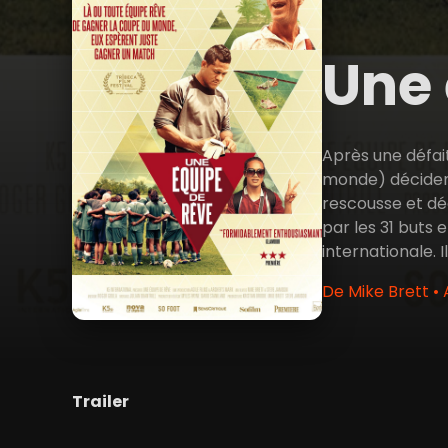
Une 
Après une défait
monde) décident
rescousse et dé
par les 31 buts
internationale. I
De Mike Brett •
Trailer