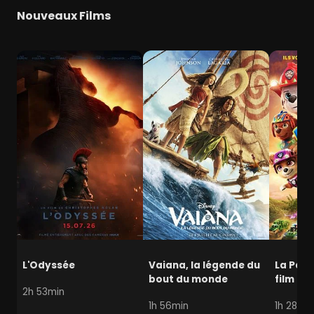
Nouveaux Films
L'Odyssée
Vaiana, la légende du
La Pat' 
bout du monde
film mi
2h 53min
1h 56min
1h 28min