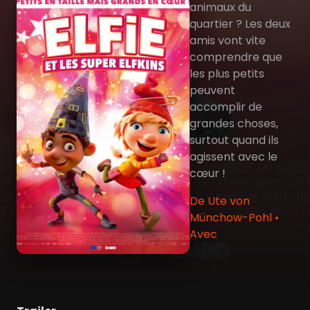
animaux du
quartier ? Les deux
amis vont vite
comprendre que
les plus petits
peuvent
accomplir de
grandes choses,
surtout quand ils
agissent avec le
cœur !
De Ute von
Münchow-Pohl •
Avec