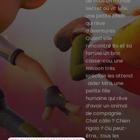
de nous un monde
secret où vit Elfie,
une petite Elfkin
qui rêve
d’aventures.
Quand elle
rencontre Bo et sa
famille un brin
casse-cou, une
mission très
spéciale les attend
: aider Mira, une
petite fille
humaine qui rêve
d’avoir un animal
de compagnie.
Chat câlin ? Chien
rigolo ? Ou peut-
être... tous les