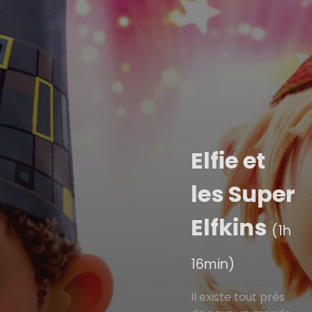
Elfie et
les Super
Elfkins
(1h
16min)
Il existe tout près