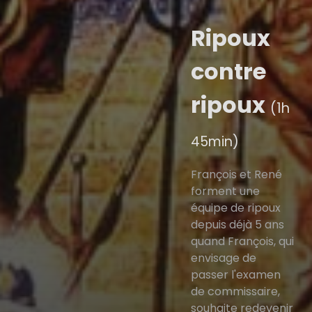
Ripoux
contre
ripoux
(1h
45min)
François et René
forment une
équipe de ripoux
depuis déjà 5 ans
quand François, qui
envisage de
passer l'examen
de commissaire,
souhaite redevenir