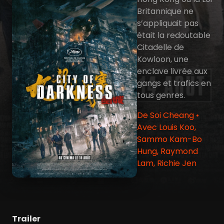
Britannique ne
s’appliquait pas
était la redoutable
Citadelle de
Kowloon, une
enclave livrée aux
gangs et trafics en
tous genres.
De Soi Cheang •
Avec Louis Koo,
Sammo Kam-Bo
Hung, Raymond
Lam, Richie Jen
Trailer