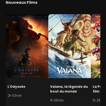
Nouveaux Films
L'Odyssée
Vaiana, la légende du
La Pat' 
bout du monde
film mi
2h 53min
1h 56min
1h 28min