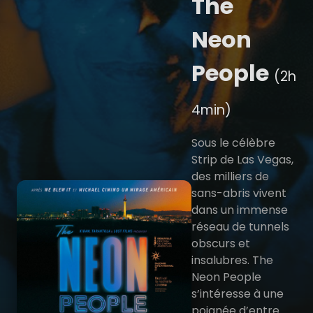
The
Neon
People
(2h
4min)
Sous le célèbre
Strip de Las Vegas,
des milliers de
sans-abris vivent
dans un immense
réseau de tunnels
obscurs et
insalubres. The
Neon People
s’intéresse à une
poignée d’entre