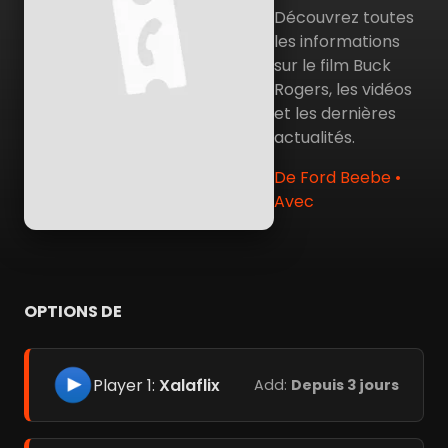
Découvrez toutes
les informations
sur le film Buck
Rogers, les vidéos
et les dernières
actualités.
De Ford Beebe •
Avec
OPTIONS DE
Player 1:
Xalaflix
Add:
Depuis 3 jours