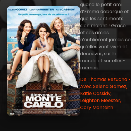
quand le petit ami
d’Emma débarque et
que les sentiments
s’en mêlent ! Grace
et ses amies
n’oublieront jamais ce
qu’elles vont vivre et
découvrir, sur le
monde et sur elles-
mêmes…
De Thomas Bezucha •
Avec Selena Gomez,
Katie Cassidy,
Leighton Meester,
Cory Monteith