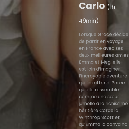
Carlo
(1h
49min)
Lorsque Grace décide
de partir en voyage
en France avec ses
deux meilleures amies
Emma et Meg, elle
est loin d’imaginer
l’incroyable aventure
qui les attend. Parce
qu’elle ressemble
comme une sœur
jumelle à la richissime
héritière Cordelia
Winthrop Scott et
qu’Emma la convainc