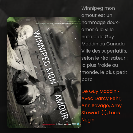
Winnipeg mon
amour est un
hommage doux-
amer à la ville
natale de Guy
Maddin au Canada.
Ville des superlatifs,
selon le réalisateur :
la plus froide au
monde, le plus petit
parc
De Guy Maddin •
Avec Darcy Fehr,
Ann Savage, Amy
Stewart (I), Louis
Negin