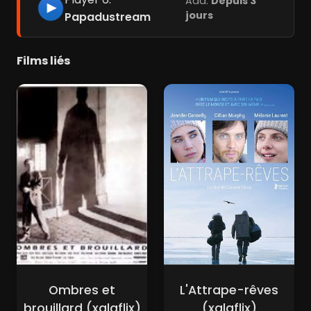
Add:
Depuis 3
jours
Papadustream
Films liés
Ombres et
L'Attrape-rêves
brouillard (xalaflix)
(xalaflix)