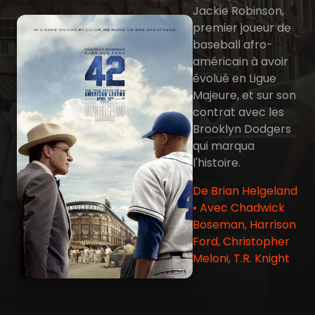
Jackie Robinson,
premier joueur de
baseball afro-
américain à avoir
évolué en Ligue
Majeure, et sur son
contrat avec les
Brooklyn Dodgers
qui marqua
l'histoire.
De Brian Helgeland
• Avec Chadwick
Boseman, Harrison
Ford, Christopher
Meloni, T.R. Knight