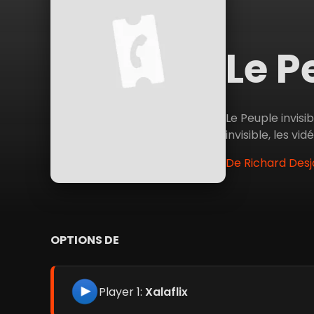
Le P
Le Peuple invisi
invisible, les vi
De Richard Desj
OPTIONS DE
Player 1:
Xalaflix