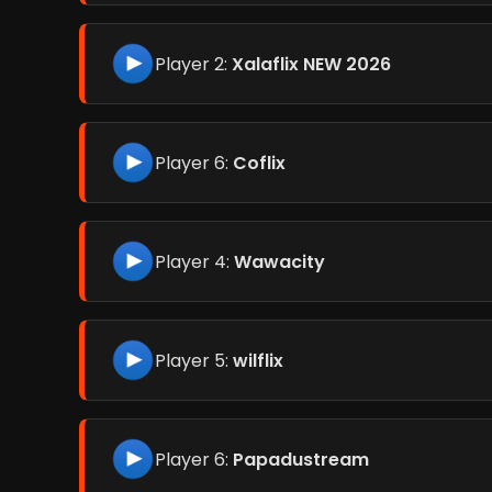
Player 2:
Xalaflix NEW 2026
Player 6:
Coflix
Player 4:
Wawacity
Player 5:
wilflix
Player 6:
Papadustream