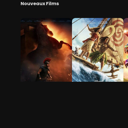
Nouveaux Films
L'Odyssée
Vaiana, la légende du
L
bout du monde
f
2h 53min
1h 56min
1