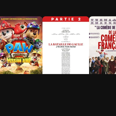
a Pat' Patrouille : Le
La Bataille de Gaulle -
De la Coméd
ilm mission Dino
Partie 2 : J’écris ton
Française
nom
h 28min
1h 15min
2h 40min