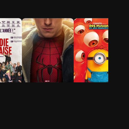
ie-
Spider-Man: Brand
Des Minions et des
New Day
monstres
2h 25min
1h 29min