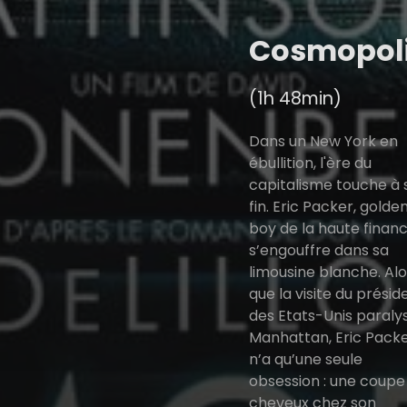
Cosmopol
(1h 48min)
Dans un New York en
ébullition, l'ère du
capitalisme touche à 
fin. Eric Packer, golde
boy de la haute financ
s’engouffre dans sa
limousine blanche. Alo
que la visite du présid
des Etats-Unis paraly
Manhattan, Eric Pack
n’a qu’une seule
obsession : une coupe
cheveux chez son