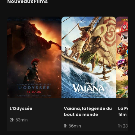
Nouveaux Films
L'Odyssée
Vaiana, la légende du
La Pat' 
bout du monde
film mi
2h 53min
1h 56min
1h 28min