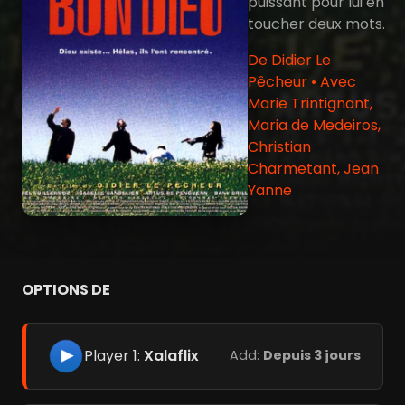
puissant pour lui en
toucher deux mots.
De Didier Le
Pêcheur • Avec
Marie Trintignant,
Maria de Medeiros,
Christian
Charmetant, Jean
Yanne
OPTIONS DE
Player 1:
Xalaflix
Add:
Depuis 3 jours