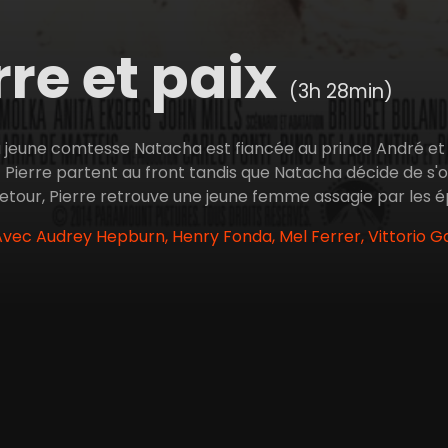
re et paix
(3h 28min)
a jeune comtesse Natacha est fiancée au prince André et a
t Pierre partent au front tandis que Natacha décide de s
etour, Pierre retrouve une jeune femme assagie par les ép
 Avec Audrey Hepburn, Henry Fonda, Mel Ferrer, Vittorio