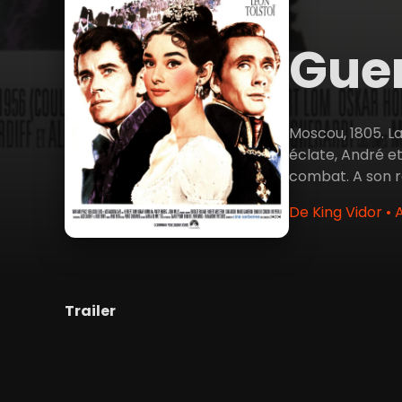
Guer
Moscou, 1805. L
éclate, André e
combat. A son r
De King Vidor •
Trailer