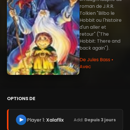
roman de J.R.R.
Tolkien "Bilbo le
Hobbit ou l'histoire
d'un aller et
retour" ("The
Hobbit: There and
back again").
De Jules Bass •
Avec
OPTIONS DE
Player 1:
Xalaflix
Add:
Depuis 3 jours