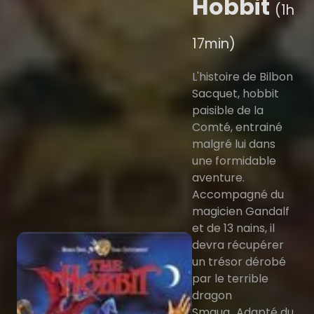
Hobbit
(1h
17min)
L'histoire de Bilbon
Sacquet, hobbit
paisible de la
Comté, entrainé
malgré lui dans
une formidable
aventure.
Accompagné du
magicien Gandalf
et de 13 nains, il
devra récupérer
un trésor dérobé
par le terrible
dragon
Smaug...Adapté du