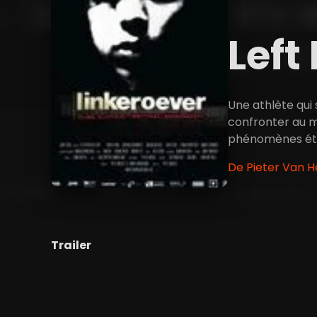
Left
Une athlète qui 
confronter au m
phénomènes ét
De Pieter Van H
Trailer