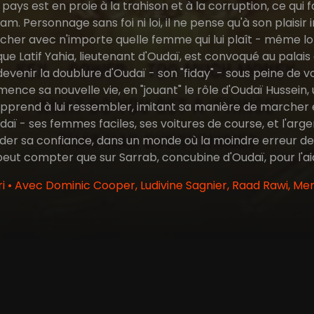
 pays est en proie à la trahison et à la corruption, ce qui f
dam. Personnage sans foi ni loi, il ne pense qu'à son plais
ucher avec n'importe quelle femme qui lui plaît - même lor
que Latif Yahia, lieutenant d'Oudaï, est convoqué au palais 
 devenir la doublure d'Oudaï - son "fiday" - sous peine de v
mence sa nouvelle vie, en "jouant" le rôle d'Oudaï Hussein
 apprend à lui ressembler, imitant sa manière de marcher 
daï - ses femmes faciles, ses voitures de course, et l'argent 
order sa confiance, dans un monde où la moindre erreur d
 peut compter que sur Sarrab, concubine d'Oudaï, pour l'
 • Avec Dominic Cooper, Ludivine Sagnier, Raad Rawi, M