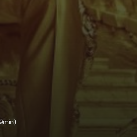
49min)