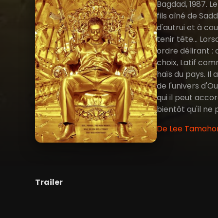
Bagdad, 1987. Le
fils aîné de Sad
d'autrui et à co
tenir tête… Lors
ordre délirant :
choix, Latif com
haïs du pays. Il
de l'univers d'Ou
qui il peut acc
bientôt qu'il ne
De Lee Tamahori
Trailer