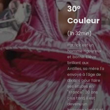
30°
Couleur
(1h 32min)
Patrick est un
homme rigoureux
et borné. Elève
brillant aux
Antilles, sa mère l'a
envoyé à l'âge de
dix ans pour faire
ses études en
"France". 30 ans
plus tard, il est
devenu un
historien réputé et