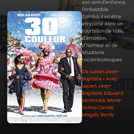
son ami d'enfance,
l'irrésistible
Zamba, il va être
emporté dans un
tourbillon de folie,
d'émotion,
d'humour et de
situations
rocambolesques.
De Lucien Jean-
Baptiste • Avec
Lucien Jean-
Baptiste, Edouard
Montoute, Marie-
Sohna Condé,
Magaly Berdy