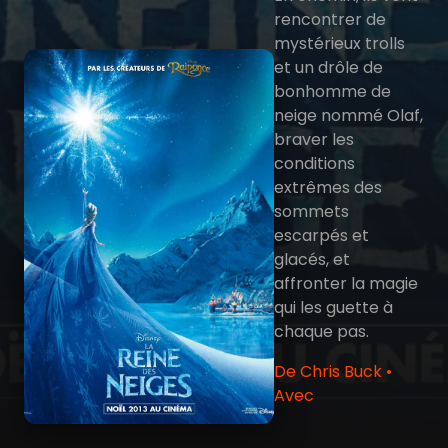
rencontrer de
mystérieux trolls
et un drôle de
bonhomme de
neige nommé Olaf,
braver les
conditions
extrêmes des
sommets
escarpés et
glacés, et
affronter la magie
qui les guette à
chaque pas.
De Chris Buck •
Avec