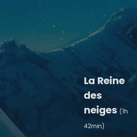
La Reine
des
neiges
(1h
42min)