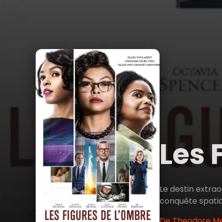
Les 
Le destin extrao
conquête spatial
De Theodore Mel