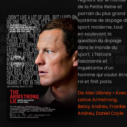
de la Petite Reine et
parrain du plus grand
système de dopage d
sport moderne, tout
en soulevant la
question du dopage
dans le monde du
sport. L’histoire
fascinante et
inquiétante d’un
homme qui voulut êtr
roi et finit paria.
De Alex Gibney • Avec
Lance Armstrong,
Betsy Andreu, Frankie
Andreu, Daniel Coyle