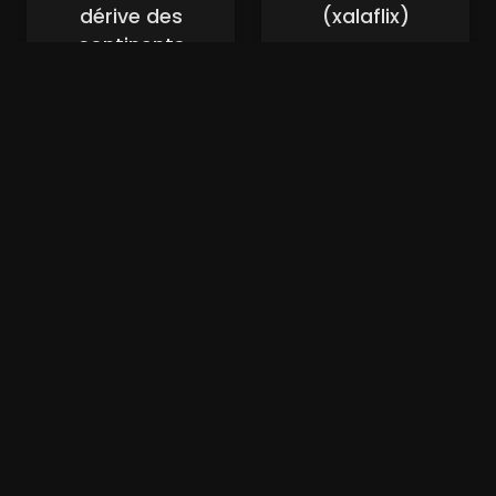
dérive des
(xalaflix)
continents
(xalaflix)
Nouveaux Films