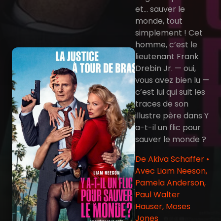
et… sauver le
monde, tout
simplement ! Cet
homme, c’est le
lieutenant Frank
Drebin Jr. — oui,
vous avez bien lu —
c’est lui qui suit les
traces de son
illustre père dans Y
a-t-il un flic pour
sauver le monde ?
De Akiva Schaffer •
Avec Liam Neeson,
Pamela Anderson,
Paul Walter
Hauser, Moses
Jones