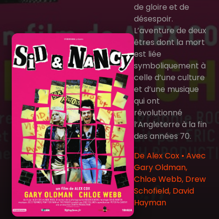
de gloire et de
désespoir.
L’aventure de deux
êtres dont la mort
est liée
symboliquement à
celle d’une culture
et d’une musique
qui ont
révolutionné
l’Angleterre à la fin
des années 70.
De Alex Cox • Avec
Gary Oldman,
Chloe Webb, Drew
Schofield, David
Hayman