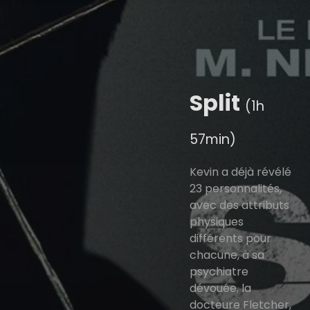
Split
(1h
57min)
Kevin a déjà révélé
23 personnalités,
avec des attributs
physiques
différents pour
chacune, à sa
psychiatre
dévouée, la
docteure Fletcher,