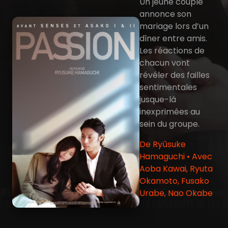
Un jeune couple
annonce son
mariage lors d’un
dîner entre amis.
Les réactions de
chacun vont
révéler des failles
sentimentales
jusque-là
inexprimées au
sein du groupe.
De Ryūsuke
Hamaguchi • Avec
Aoba Kawai, Ryuta
Okamoto, Fusako
Urabe, Nao Okabe