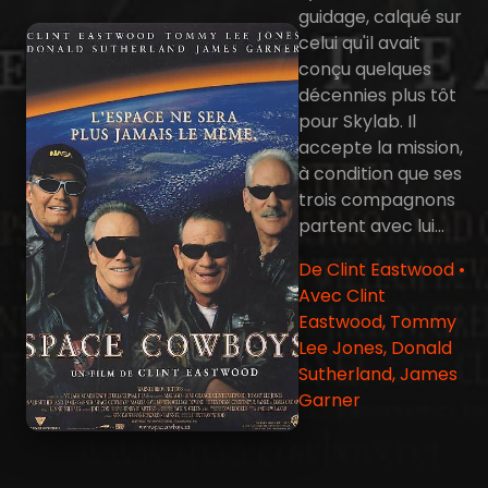
guidage, calqué sur
celui qu'il avait
conçu quelques
décennies plus tôt
pour Skylab. Il
accepte la mission,
à condition que ses
trois compagnons
partent avec lui...
De Clint Eastwood •
Avec Clint
Eastwood, Tommy
Lee Jones, Donald
Sutherland, James
Garner