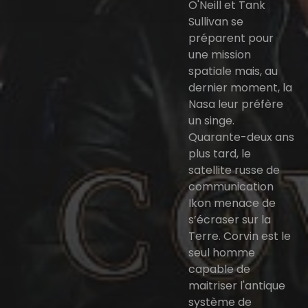
O'Neill et Tank
Sullivan se
préparent pour
une mission
spatiale mais, au
dernier moment, la
Nasa leur préfère
un singe.
Quarante-deux ans
plus tard, le
satellite russe de
communication
Ikon menace de
s’écraser sur la
Terre. Corvin est le
seul homme
capable de
maitriser l'antique
système de