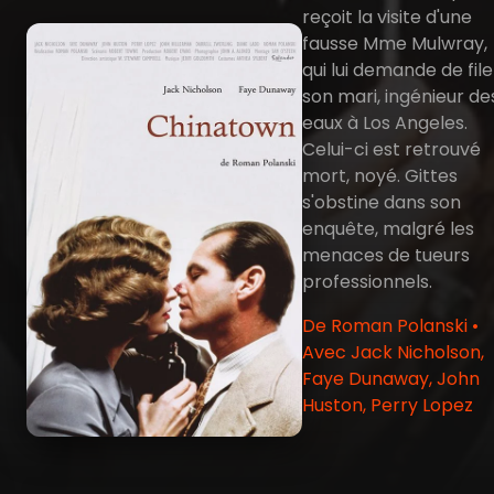
reçoit la visite d'une
fausse Mme Mulwray,
qui lui demande de file
son mari, ingénieur de
eaux à Los Angeles.
Celui-ci est retrouvé
mort, noyé. Gittes
s'obstine dans son
enquête, malgré les
menaces de tueurs
professionnels.
De Roman Polanski •
Avec Jack Nicholson,
Faye Dunaway, John
Huston, Perry Lopez