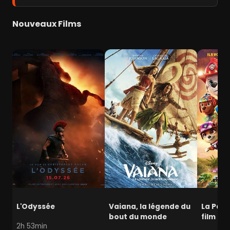
Nouveaux Films
L'Odyssée
Vaiana, la légende du
La Pat' 
bout du monde
film mi
2h 53min