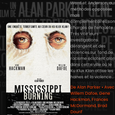
Ward et Anderson, au
méthodes opposées
mais
complémentaires son
chargés de l’enquête.
Très vite leurs
investigations
dérangent et des
violences sur fond de
racisme éclatent alor
dans cette ville où le
Ku Klux Klan attise les
haines et la violence…
De Alan Parker • Avec
Willem Dafoe, Gene
Hackman, Frances
McDormand, Brad
Dourif