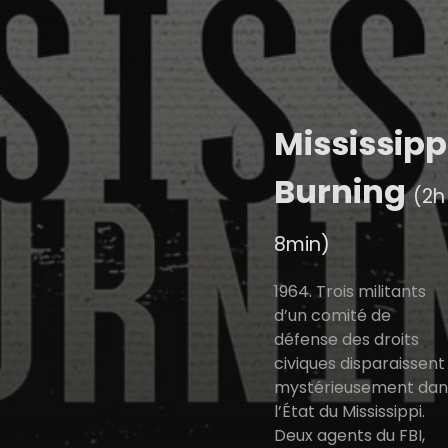
Mississipp
Burning
(2h
8min)
1964. Trois militants
d’un comité de
défense des droits
civiques disparaissent
mystérieusement dan
l’État du Mississippi.
Deux agents du FBI,