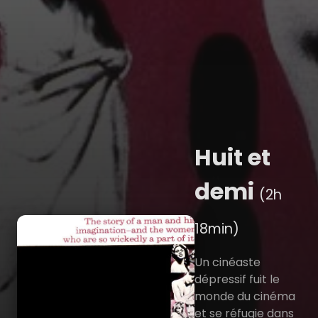
Huit et
demi
(2h
18min)
Un cinéaste
dépressif fuit le
monde du cinéma
et se réfugie dans