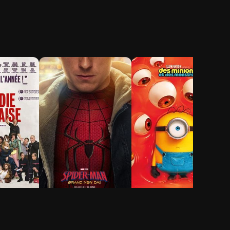
ie-
Spider-Man: Brand
Des Minions et des
New Day
monstres