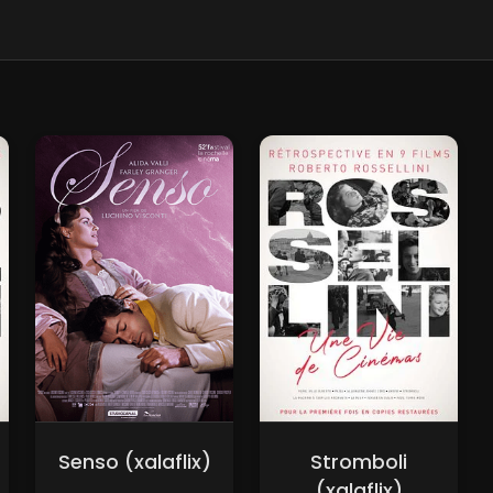
Senso (xalaflix)
Stromboli
(xalaflix)