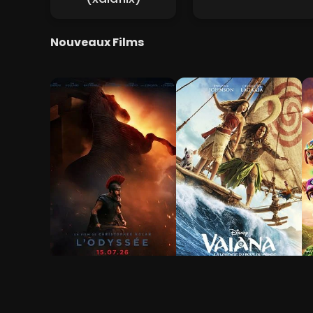
Nouveaux Films
L'Odyssée
Vaiana, la légende du
L
bout du monde
f