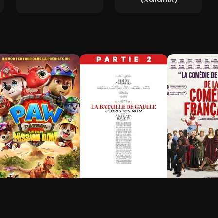
a Pat' Patrouille : Le
La Bataille de Gaulle -
De la Coméd
ilm mission Dino
Partie 2 : J’écris ton
Française