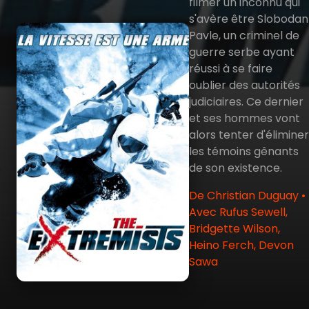
filmer un inconnu qui
s'avère être Slobodan
Pavle, un criminel de
guerre serbe ayant
réussi à se faire
oublier des autorités
judiciaires. Ce dernier
et ses hommes vont
alors tenter d'éliminer
les témoins gênants
de son existence.
De Christian Duguay •
Avec Rufus Sewell,
Bridgette Wilson,
Heino Ferch, Devon
Sawa