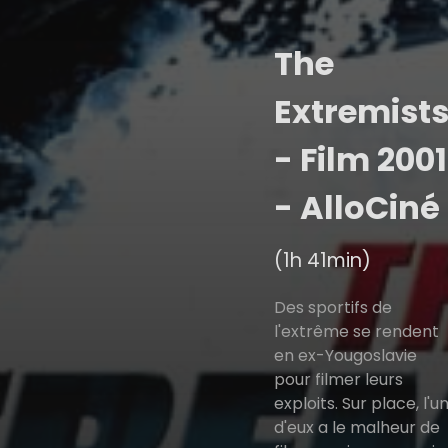
The
Extremist
- Film 2001
- AlloCiné
(1h 41min)
Des sportifs de
l'extrême se rendent
en ex-Yougoslavie
pour filmer leurs
exploits. Sur place, l'u
d'eux a le malheur de