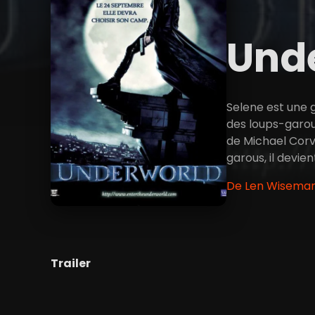
Und
Selene est une g
des loups-garous
de Michael Corvi
garous, il devie
De Len Wiseman 
Trailer