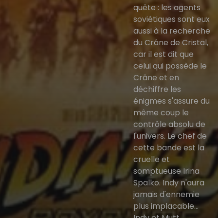
quête : les agents
soviétiques sont eux
aussi à la recherche
du Crâne de Cristal,
car il est dit que
celui qui possède le
Crâne et en
déchiffre les
énigmes s'assure du
même coup le
contrôle absolu de
l'univers. Le chef de
cette bande est la
cruelle et
somptueuse Irina
Spalko. Indy n'aura
jamais d'ennemie
plus implacable...
Indy et Mutt