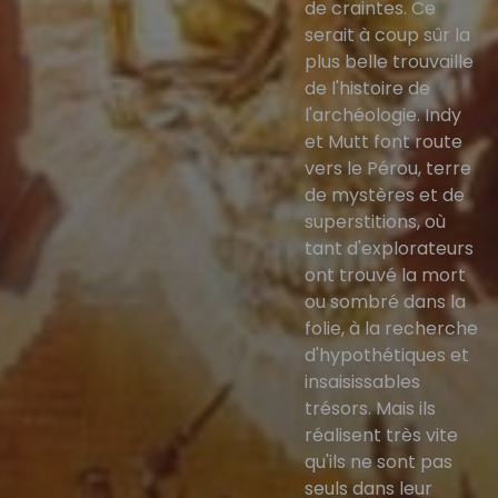
de craintes. Ce
serait à coup sûr la
plus belle trouvaille
de l'histoire de
l'archéologie. Indy
et Mutt font route
vers le Pérou, terre
de mystères et de
superstitions, où
tant d'explorateurs
ont trouvé la mort
ou sombré dans la
folie, à la recherche
d'hypothétiques et
insaisissables
trésors. Mais ils
réalisent très vite
qu'ils ne sont pas
seuls dans leur