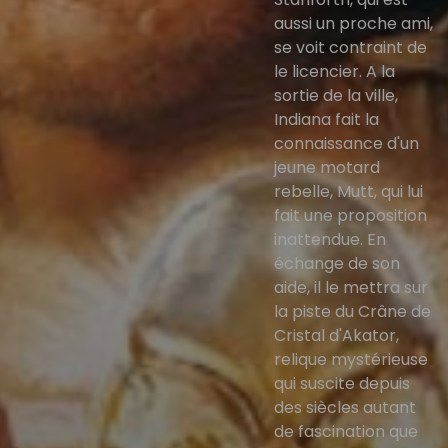
aussi un proche ami,
se voit contraint de
le licencier. A la
sortie de la ville,
Indiana fait la
connaissance d'un
jeune motard
rebelle, Mutt, qui lui
fait une proposition
inattendue. En
échange de son
aide, il le mettra sur
la piste du Crâne de
Cristal d'Akator,
relique mystérieuse
qui suscite depuis
des siècles autant
de fascination que