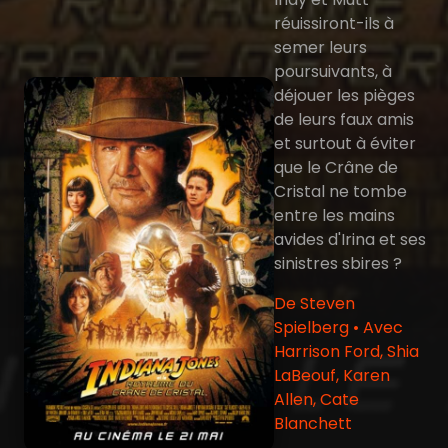
réuissiront-ils à
semer leurs
poursuivants, à
déjouer les pièges
de leurs faux amis
et surtout à éviter
que le Crâne de
Cristal ne tombe
entre les mains
avides d'Irina et ses
sinistres sbires ?
De Steven
Spielberg • Avec
Harrison Ford, Shia
LaBeouf, Karen
Allen, Cate
Blanchett