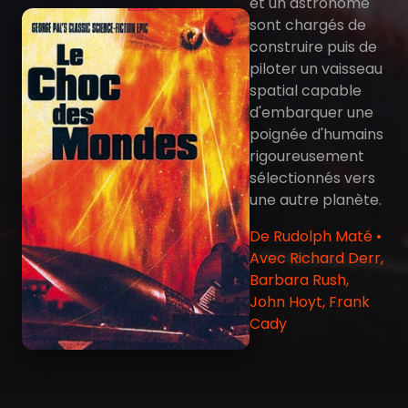
et un astronome
sont chargés de
construire puis de
piloter un vaisseau
spatial capable
d'embarquer une
poignée d'humains
rigoureusement
sélectionnés vers
une autre planète.
De Rudolph Maté •
Avec Richard Derr,
Barbara Rush,
John Hoyt, Frank
Cady