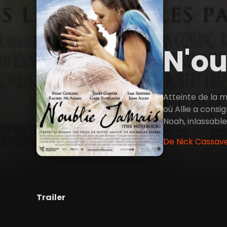
N'ou
Atteinte de la ma
où Allie a consig
Noah, inlassable
De Nick Cassav
Trailer