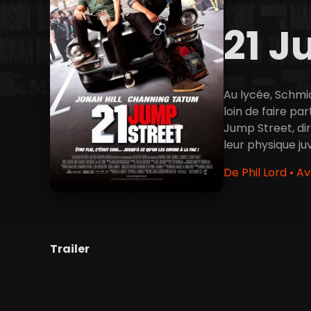
21 J
Au lycée, Schmid
loin de faire par
Jump Street, dir
leur physique juv
De Phil Lord • A
Trailer