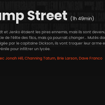
ump Street
(1h 49min)
t et Jenko étaient les pires ennemis, mais ils sont devenus 
tie de l’élite des flics, mais ça pourrait changer… Mutés dan
igée par le capitaine Dickson, ils vont troquer leur arme 
énile pour infiltrer un lycée.
vec Jonah Hill, Channing Tatum, Brie Larson, Dave Franco