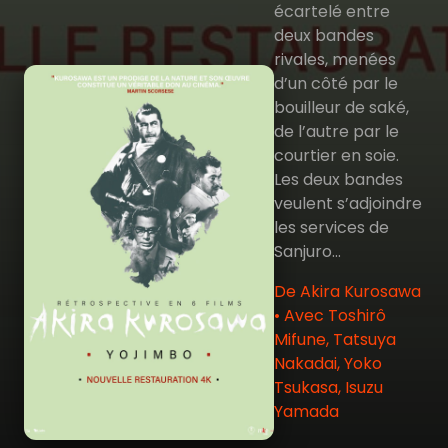
écartelé entre
deux bandes
rivales, menées
d’un côté par le
bouilleur de saké,
de l’autre par le
courtier en soie.
Les deux bandes
veulent s’adjoindre
les services de
Sanjuro…
De Akira Kurosawa
• Avec Toshirô
Mifune, Tatsuya
Nakadai, Yoko
Tsukasa, Isuzu
Yamada