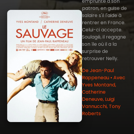
emprunté à son
patron, en guise de
salaire s'il l'aide à
rentrer en France.
Celui-ci accepte.
Soulagé, il regagne
son île où il a la
surprise de
retrouver Nelly.
De Jean-Paul
Rappeneau • Avec
Yves Montand,
Catherine
Deneuve, Luigi
Vannucchi, Tony
Roberts