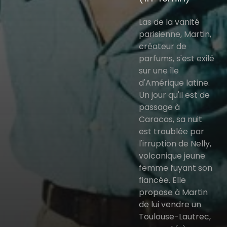
Las de la vanité
parisienne, Martin,
créateur de
parfums, s'est exilé
sur une île
d'Amérique latine.
Un jour qu'il est de
passage à
Caracas, sa nuit
est troublée par
l'irruption de Nelly,
volcanique jeune
femme fuyant son
fiancée. Elle
propose à Martin
de lui vendre un
Toulouse-Lautrec,