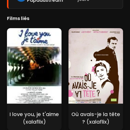
Papadustream
Films liés
I love you, je t'aime
Où avais-je la tête
(xalaflix)
? (xalaflix)