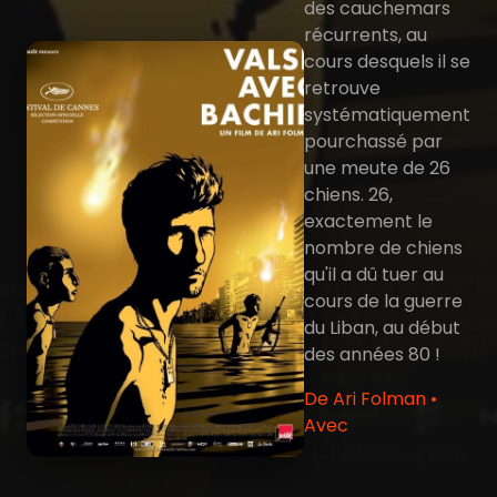
des cauchemars
récurrents, au
cours desquels il se
retrouve
systématiquement
pourchassé par
une meute de 26
chiens. 26,
exactement le
nombre de chiens
qu'il a dû tuer au
cours de la guerre
du Liban, au début
des années 80 !
De Ari Folman •
Avec