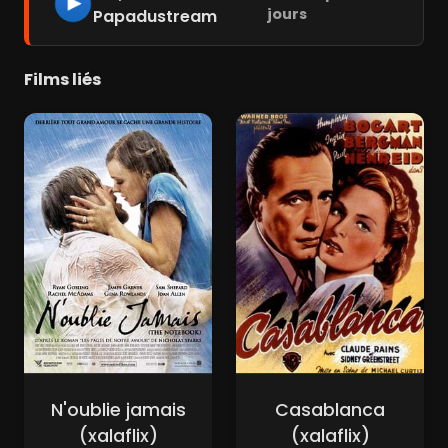
jours
Papadustream
Films liés
N'oublie jamais
Casablanca
(xalaflix)
(xalaflix)