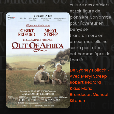
culture des caféiers
et fait figure de
pionnière. Son amitié
pour l'aventurier
Denys se
transformera en
amour mais elle ne
saura pas retenir
cet homme épris de
liberté.
De Sydney Pollack •
Avec Meryl Streep,
Robert Redford,
Klaus Maria
Brandauer, Michael
Kitchen