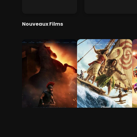
Nouveaux Films
L'Odyssée
Vaiana, la légende du
L