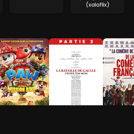
(xalaflix)
a Pat' Patrouille : Le
La Bataille de Gaulle -
De la Coméd