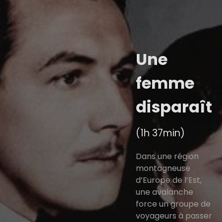
Une
femme
disparaît
(1h 37min)
Dans une région
montagneuse
d’Europe de l’Est,
une avalanche
force un groupe de
voyageurs à passer