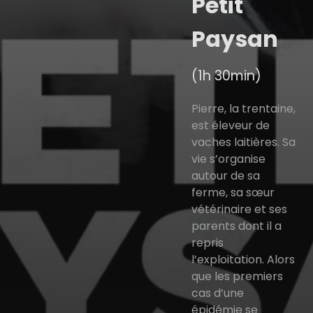
Petit
Paysan
(1h 30min)
Pierre, la trentaine,
est éleveur de
vaches laitières. Sa
vie s’organise
autour de sa
ferme, sa sœur
vétérinaire et ses
parents dont il a
repris
l’exploitation. Alors
que les premiers
cas d’une
épidémie se