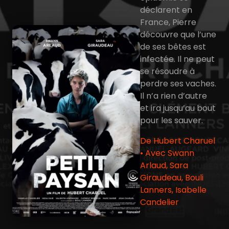
déclarent en
France, Pierre
découvre que l’une
de ses bêtes est
infectée. Il ne peut
se résoudre à
perdre ses vaches.
Il n’a rien d’autre
et ira jusqu’au bout
pour les sauver.
De Hubert Charuel
• Avec Swann
Arlaud, Sara
Giraudeau, Bouli
Lanners, Isabelle
Candelier