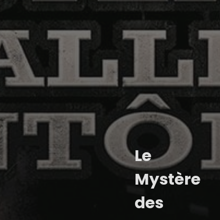
Le
Mystère
des