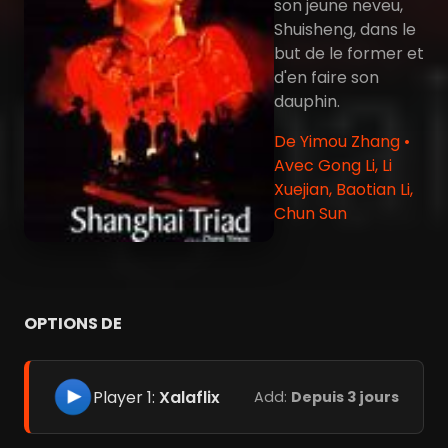
son jeune neveu,
Shuisheng, dans le
but de le former et
d'en faire son
dauphin.
De Yimou Zhang •
Avec Gong Li, Li
Xuejian, Baotian Li,
Chun Sun
OPTIONS DE
Player 1:
Xalaflix
Add:
Depuis 3 jours