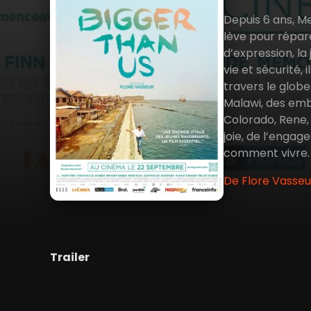
Depuis 6 ans, Me
lève pour répare
d’expression, la 
vie et sécurité,
travers le globe
Malawi, des emb
Colorado, Rene,
joie, de l’enga
comment vivre. E
De Flore Vasseu
Trailer