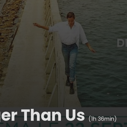
er Than Us
(1h 36min)