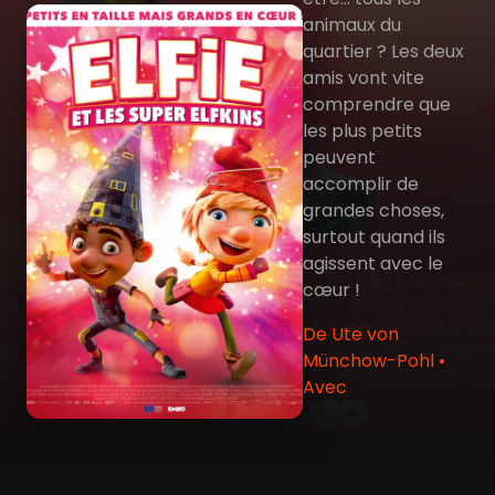
animaux du
quartier ? Les deux
amis vont vite
comprendre que
les plus petits
peuvent
accomplir de
grandes choses,
surtout quand ils
agissent avec le
cœur !
De Ute von
Münchow-Pohl •
Avec