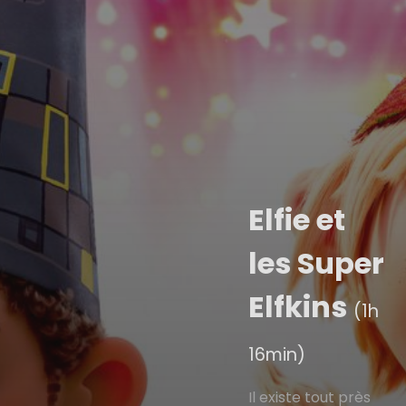
Elfie et
les Super
Elfkins
(1h
16min)
Il existe tout près