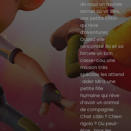
de nous un monde
secret où vit Elfie,
une petite Elfkin
qui rêve
d’aventures.
Quand elle
rencontre Bo et sa
famille un brin
casse-cou, une
mission très
spéciale les attend
: aider Mira, une
petite fille
humaine qui rêve
d’avoir un animal
de compagnie.
Chat câlin ? Chien
rigolo ? Ou peut-
être... tous les