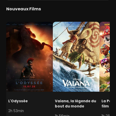
Nouveaux Films
L'Odyssée
Vaiana, la légende du
La Pat' 
bout du monde
film mi
2h 53min